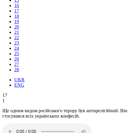
15
16
17
18
19
20
21
22
23
24
25
26
27
28
UKR
ENG
17
1
Ще одним видом російського терору був антирелігійний. Він
стосувався всіх українських конфесій.