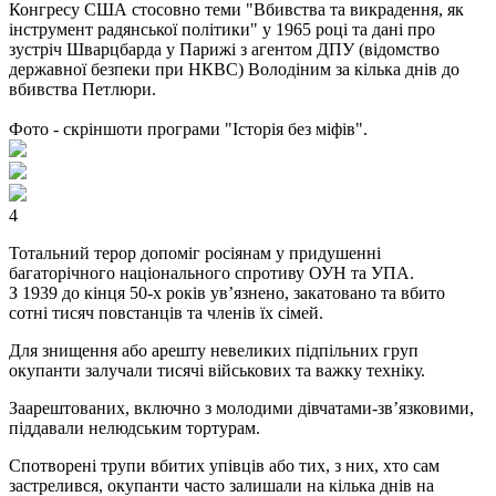
Конгресу США стосовно теми "Вбивства та викрадення, як
інструмент радянської політики" у 1965 році та дані про
зустріч Шварцбарда у Парижі з агентом ДПУ (відомство
державної безпеки при НКВС) Володіним за кілька днів до
вбивства Петлюри.
Фото - скріншоти програми "Історія без міфів".
4
Тотальний терор допоміг росіянам у придушенні
багаторічного національного спротиву ОУН та УПА.
З 1939 до кінця 50-х років ув’язнено, закатовано та вбито
сотні тисяч повстанців та членів їх сімей.
Для знищення або арешту невеликих підпільних груп
окупанти залучали тисячі військових та важку техніку.
Заарештованих, включно з молодими дівчатами-зв’язковими,
піддавали нелюдським тортурам.
Спотворені трупи вбитих упівців або тих, з них, хто сам
застрелився, окупанти часто залишали на кілька днів на