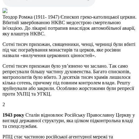
Теодор Ромжа (1911- 1947) Єпископ греко-католицької церкви.
Вбитий завербованою НКВС медсестрою смертельною
ін'єкцією. До лікарні потрапив внаслідок автомобільної аварії,
яку влаштув НКВС.
Сотні тисяч прихожан, священники, ченці, черниці були вбиті
під час пограбування монастирів та церков, яке росіяни
назвали «вилучення церковних цінностей».
Сотні тисяч прихожан було ув’язнено чи заслано. Так само
репресували більшу частину духовенства. Багато єпископів,
митрополитів було вбито. З десятків тисяч храмів лишилося
кілька сотень, причому під повним контролем влади. Решту
зруйнували або закрили. Особливо жорстокими були репресії
проти УАПЦ та УГКЦ.
2
1943 року
Сталін відновлює Російську Православну Церкву у
вигляді державної структури, яка цілком підконтрольна владі
та спецслужбам.
РПЦ стає частиною російської агентурної мережі та