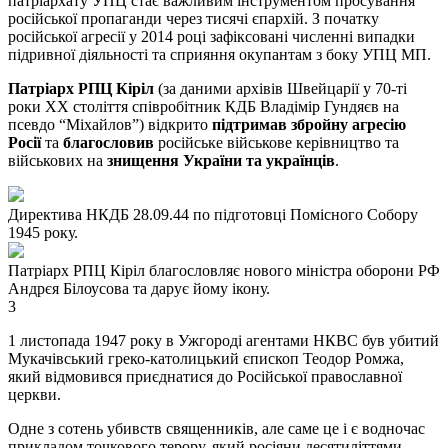
патріархату УПЦ стає важливим інструментом просування
російської пропаганди через тисячі єпархій. З початку
російської агресії у 2014 році зафіксовані численні випадки
підривної діяльності та сприяння окупантам з боку УПЦ МП.
Патріарх РПЦ Кіріл
(за даними архівів Швейцарії у 70-ті
роки ХХ століття співробітник КДБ Владімір Гундяєв на
псевдо “Міхайлов”) відкрито
підтримав збройну агресію
Росії
та
благословив
російське військове керівництво та
військових на
знищення України та українців
.
Директива НКДБ 28.09.44 по підготовці Помісного Собору
1945 року.
Патріарх РПЦ Кіріл благословляє нового міністра оборони РФ
Андрєя Білоусова та дарує йому ікону.
3
1 листопада 1947 року в Ужгороді агентами НКВС був убитий
Мукачівський греко-католицький єпископ Теодор Ромжа,
який відмовився приєднатися до Російської православної
церкви.
Одне з сотень убивств священників, але саме це і є водночас
прикладом точкового терору, який росіяни десятиліттями