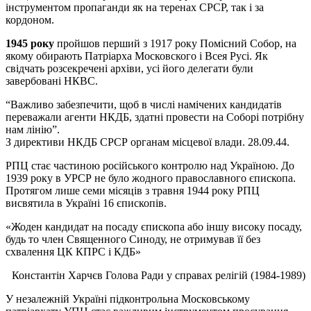
інструментом пропаганди як на теренах СРСР, так і за
кордоном.
1945 року
пройшов перший з 1917 року Помісний Собор, на
якому обирають Патріарха Московского і Всея Русі. Як
свідчать розсекречені архіви, усі його делегати були
завербовані НКВС.
“Важливо забезпечити, щоб в числі намічених кандидатів
переважали агенти НКДБ, здатні провести на Соборі потрібну
нам лінію”.
З директиви НКДБ СРСР органам місцевої влади. 28.09.44.
РПЦ стає частиною російського контролю над Україною. До
1939 року в УРСР не було жодного православного єпископа.
Протягом лише семи місяців з травня 1944 року РПЦ
висвятила в Україні 16 єпископів.
«Жоден кандидат на посаду єпископа або іншу високу посаду,
будь то член Священного Синоду, не отримував її без
схвалення ЦК КПРС і КДБ»
Константін Харчєв Голова Ради у справах релігій (1984-1989)
У незалежній Україні підконтрольна Московському