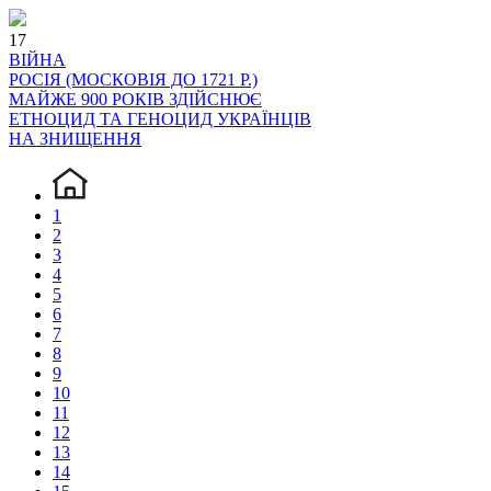
17
ВІЙНА
РОСІЯ (МОСКОВІЯ ДО 1721 Р.)
МАЙЖЕ 900 РОКІВ ЗДІЙСНЮЄ
ЕТНОЦИД ТА ГЕНОЦИД УКРАЇНЦІВ
НА ЗНИЩЕННЯ
1
2
3
4
5
6
7
8
9
10
11
12
13
14