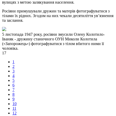
вулицях з метою залякування населення.
Росіяни примушували дружин та матерів фотографуватися з
тілами їх рідних. Згодом на них чекали десятиліття ув’язнення
та заслання.
5 листопада 1947 року, росіяни змусили Олену Колотило-
Іваняк - дружину станичного ОУН Миколи Колотила
(«Запорожець») фотографуватися з тілом вбитого ними її
чоловіка.
17
1
2
3
4
5
6
7
8
9
10
11
12