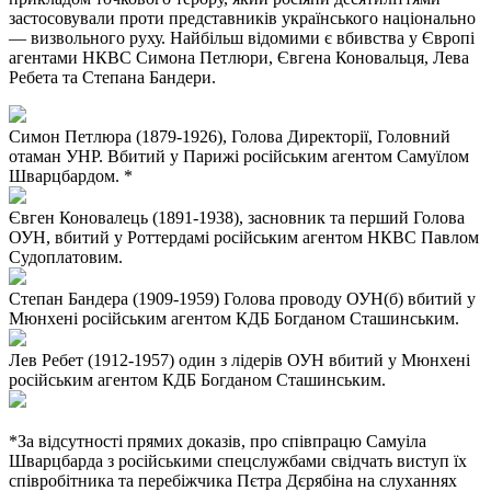
застосовували проти представників українського національно
— визвольного руху. Найбільш відомими є вбивства у Європі
агентами НКВС Симона Петлюри, Євгена Коновальця, Лева
Ребета та Степана Бандери.
Симон Петлюра (1879-1926), Голова Директорії, Головний
отаман УНР. Вбитий у Парижі російським агентом Самуїлом
Шварцбардом. *
Євген Коновалець (1891-1938), засновник та перший Голова
ОУН, вбитий у Роттердамі російським агентом НКВС Павлом
Судоплатовим.
Степан Бандера (1909-1959) Голова проводу ОУН(б) вбитий у
Мюнхені російським агентом КДБ Богданом Сташинським.
Лев Ребет (1912-1957) один з лідерів ОУН вбитий у Мюнхені
російським агентом КДБ Богданом Сташинським.
*За відсутності прямих доказів, про співпрацю Самуіла
Шварцбарда з російськими спецслужбами свідчать виступ їх
співробітника та перебіжчика Пєтра Дєрябіна на слуханнях