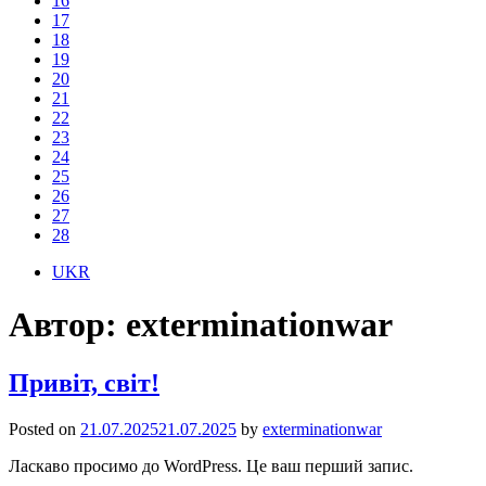
16
17
18
19
20
21
22
23
24
25
26
27
28
UKR
Автор:
exterminationwar
Привіт, світ!
Posted on
21.07.2025
21.07.2025
by
exterminationwar
Ласкаво просимо до WordPress.
Це ваш перший запис.